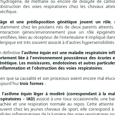
’hydrogène, de méthane ou encore de dioxyde de carbon
’obstruction des voies respiratoires chez les chevaux atte
pécifique.
’âge et une prédisposition génétique jouent un rôle
, 
otamment chez les poulains nés de deux parents atteints. 
’interaction gènes/environnement joue un rôle épigéné
dentifiées, liées au récepteur de l'interleukine 4 impliqué dan
llergique est très souvent associé à d’autres hypersensibilité
n définitive
l’asthme équin est une maladie respiratoire inf
ortement liée à l’environnement poussiéreux des écuries et
énétique. Les moisissures, endotoxines et autres particule
’inflammation et l’obstruction des voies respiratoires
.
ien que sa causalité et son processus soient encore mal éluci
ujourd’hui
trois formes
:
l’asthme équin léger à modéré (correspondant à la mal
espiratoires - IAD)
associé à une toux occasionnelle, une b
rachée et une respiration normale au repos. Cette atteinte 
ouvent chez les jeunes chevaux de sport, elle correspond 
ellules inflammatoires de la lumière des voies respiratoires p