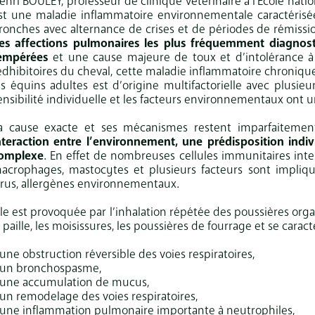
enri BOULEY, professeur de clinique vétérinaire à l'École natio
st une maladie inflammatoire environnementale caractérisée
ronches avec alternance de crises et de périodes de rémis
es affections pulmonaires les plus fréquemment diagnos
empérées
et une cause majeure de toux et d’intolérance à l’e
édhibitoires du cheval, cette maladie inflammatoire chronique
es équins adultes est d’origine multifactorielle avec plusieu
ensibilité individuelle et les facteurs environnementaux ont
a cause exacte et ses mécanismes restent imparfaiteme
nteraction entre l’environnement, une prédisposition indiv
omplexe
. En effet de nombreuses cellules immunitaires int
acrophages, mastocytes et plusieurs facteurs sont impliqués
irus, allergènes environnementaux.
lle est provoquée par l’inhalation répétée des poussières organ
a paille, les moisissures, les poussières de fourrage et se caract
 une obstruction réversible des voies respiratoires,
 un bronchospasme,
 une accumulation de mucus,
 un remodelage des voies respiratoires,
 une inflammation pulmonaire importante à neutrophiles,