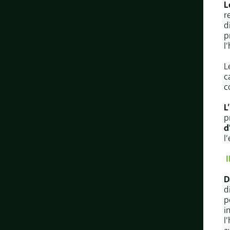
L
r
d
p
l
L
c
c
L
p
d
l’
D
d
p
i
l