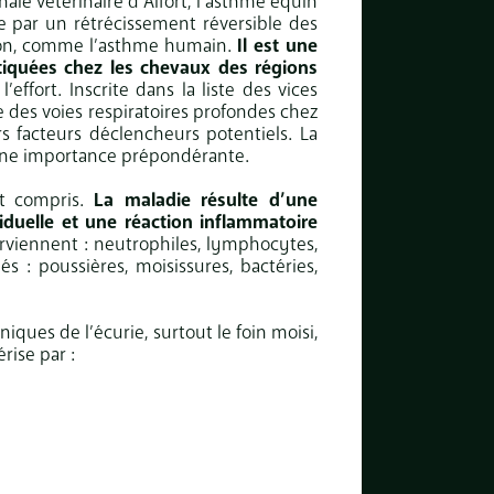
nale vétérinaire d’Alfort, l’asthme équin
 par un rétrécissement réversible des
sion, comme l’asthme humain.
Il est une
tiquées chez les chevaux des régions
ffort. Inscrite dans la liste des vices
 des voies respiratoires profondes chez
rs facteurs déclencheurs potentiels. La
 une importance prépondérante.
nt compris.
La maladie résulte d’une
iduelle et une réaction inflammatoire
erviennent : neutrophiles, lymphocytes,
 : poussières, moisissures, bactéries,
iques de l’écurie, surtout le foin moisi,
érise par :