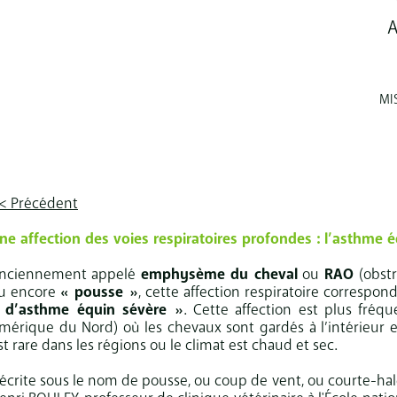
A
MI
< Précédent
ne affection des voies respiratoires profondes : l’asthme 
nciennement appelé
emphysème du cheval
ou
RAO
(obst
u encore
« pousse »
, cette affection respiratoire correspon
 d’asthme équin sévère »
. Cette affection est plus fréq
mérique du Nord) où les chevaux sont gardés à l’intérieur e
st rare dans les régions ou le climat est chaud et sec.
écrite sous le nom de pousse, ou coup de vent, ou courte-hale