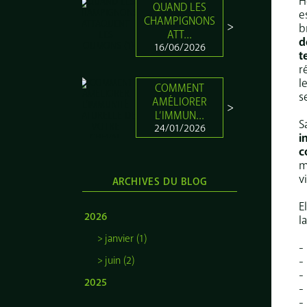
H
QUAND LES
e
CHAMPIGNONS
b
ATT...
d
16/06/2026
t
r
l
COMMENT
s
AMÉLIORER
L’IMMUN...
S
24/01/2026
i
c
m
v
ARCHIVES DU BLOG
E
2026
l
janvier (1)
-
juin (2)
-
-
2025
-
-