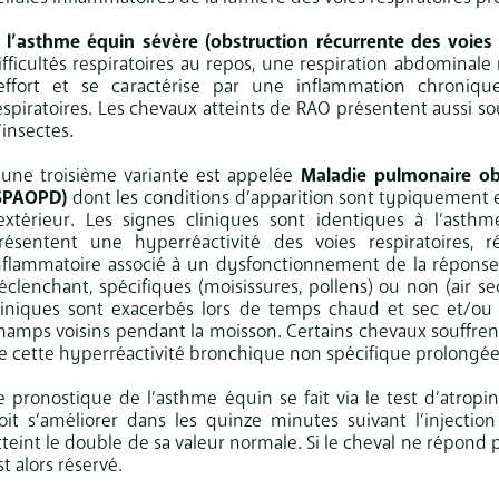
l’asthme équin sévère (obstruction récurrente des voies 
ifficultés respiratoires au repos, une respiration abdomina
’effort et se caractérise par une inflammation chroniq
espiratoires. Les chevaux atteints de RAO présentent aussi s
’insectes.
 une troisième variante est appelée
Maladie pulmonaire ob
SPAOPD)
dont les
conditions d’apparition sont typiquement e
’extérieur. Les signes cliniques sont identiques à l’asth
résentent une hyperréactivité des voies respiratoires, r
nflammatoire associé à un dysfonctionnement de la réponse 
éclenchant, spécifiques (moisissures, pollens) ou non (air sec
liniques sont exacerbés lors de temps chaud et sec et/ou s
hamps voisins pendant la moisson. Certains chevaux souffren
e cette hyperréactivité bronchique non spécifique prolongée
e pronostique de l’asthme équin se fait via le test d’atropin
oit s’améliorer dans les quinze minutes suivant l’injectio
tteint le double de sa valeur normale. Si le cheval ne répond 
st alors réservé.