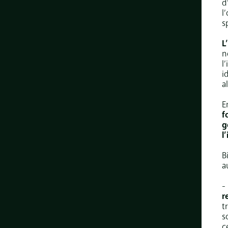
d
l
s
L
n
l
i
a
E
f
g
l
B
a
-
r
t
s
c