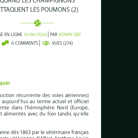
QUAND LES CHAMPIGNONS
TTAQUENT LES POUMONS (2)
SE EN LIGNE
16/06/2026
PAR
ADMIN E&P
0 COMMENTS
VUES
(274)
équin
ruction récurrente des voies aériennes)
d aujourd’hui au terme actuel et officiel
uente dans l’hémisphère Nord (Europe,
t alimentés avec du foin tandis qu’elle
ine dès 1863 par le vétérinaire français