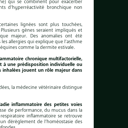
e) qui se combinent pour exacerber
ints d’hyperréactivité bronchique non
certaines lignées sont plus touchées,
Plusieurs gènes seraient impliqués et
tique majeur. Des anomalies ont été
s les allergies qui explique que l’asthme
s équines comme la dermite estivale.
lammatoire chronique multifactorielle,
 à une prédisposition individuelle ou
s inhalées jouent un rôle majeur dans
dées, la médecine vétérinaire distingue
adie inflammatoire des petites voies
aisse de performance, du mucus dans la
respiratoire inflammatoire se retrouve
à un dérèglement de l’homéostasie des
rofondes.