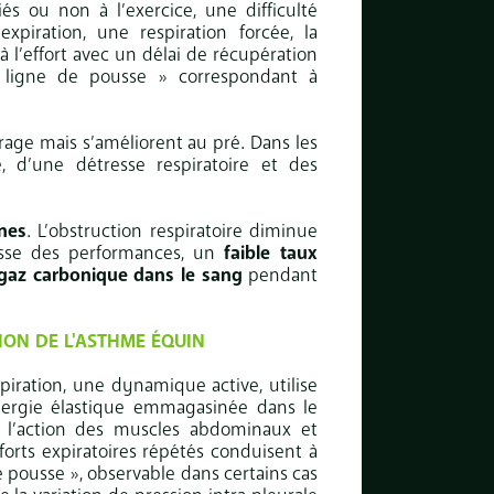
és ou non à l’exercice, une difficulté
’expiration, une respiration forcée, la
à l’effort avec un délai de récupération
 « ligne de pousse » correspondant à
age mais s’améliorent au pré. Dans les
e, d’une détresse respiratoire et des
gnes
. L’obstruction respiratoire diminue
isse des performances, un
faible taux
gaz carbonique dans le sang
pendant
ION DE L'ASTHME ÉQUIN
spiration, une dynamique active, utilise
ergie élastique
emmagasinée dans le
à l’action des muscles
abdominaux et
orts expiratoires répétés conduisent à
e pousse », observable dans certains cas