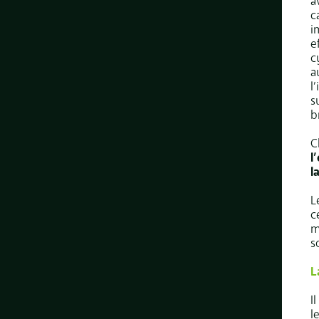
a
c
i
e
c
a
l
s
b
C
l
l
L
c
m
s
L
I
l