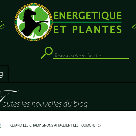
e
g
t
outes les nouvelles du blog