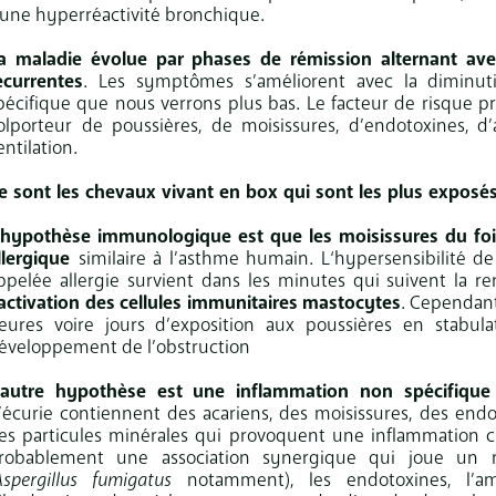
 une hyperréactivité bronchique.
a maladie évolue par phases de rémission alternant avec
écurrentes
. Les symptômes s’améliorent avec la diminut
pécifique que nous verrons plus bas. Le facteur de risque pr
olporteur de poussières, de moisissures, d’endotoxines, 
entilation.
e sont les chevaux vivant en box qui sont les plus exposés
’hypothèse immunologique est que les moisissures du foi
llergique
similaire à l’asthme humain. L‘hypersensibilité
ppelée allergie survient dans les minutes qui suivent la r
’activation des
cellules immunitaires
mastocytes
. Cependant
eures voire jours d’exposition aux poussières en stabul
éveloppement de l’obstruction
’autre hypothèse est une inflammation non spécifiqu
’écurie contiennent des acariens, des moisissures, des endot
es particules minérales qui provoquent une inflammation chr
robablement une association synergique qui joue un rô
Aspergillus fumigatus
notamment), les endotoxines, l’a