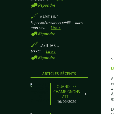
Répondre
MARIE-LINE...
Super intéressant et vérifié.....dans
Lire +
mon cas.
Répondre
LAETITIA C...
Lire +
MERCI
Répondre
<
U
ARTICLES RÉCENTS
A
o
QUAND LES
«
CHAMPIGNONS
A
ATT...
e
16/06/2026
D