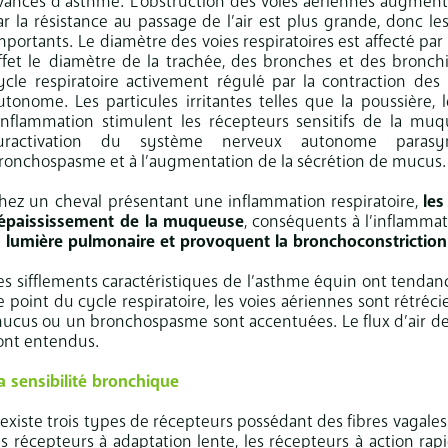
vancés d’asthme.
L’obstruction des voies aériennes augmente 
ar la résistance au passage de l’air est plus grande, donc le
mportants.
Le diamètre des voies respiratoires est affecté par d
ffet le
diamètre de la trachée, des bronches et des bronc
ycle
respiratoire activement régulé par la contraction des 
utonome. Les particules irritantes telles que la poussière,
’inflammation stimulent les récepteurs sensitifs de la muq
uractivation du système nerveux autonome paras
ronchospasme et à l’augmentation de la sécrétion de mucus.
hez un
cheval présentant une inflammation respiratoire,
les
’épaississement de la muqueuse
, conséquents à l’inflamma
a lumière pulmonaire et provoquent la bronchoconstriction
es sifflements caractéristiques de l’asthme équin ont tendance
e point du cycle respiratoire, les voies aériennes sont rétréc
ucus ou un bronchospasme sont accentuées. Le flux d’air dev
ont entendus.
a sensibilité bronchique
l existe trois types de récepteurs possédant des fibres vagale
es récepteurs à adaptation lente, les récepteurs à action rapi