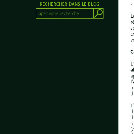
-
RECHERCHER DANS LE BLOG
L
r
s
c
v
C
L
a
a
l
h
d
L
d
d
p
(