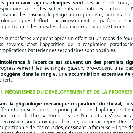
es principaux signes cliniques sont
des accès de toux, li
espiratoire voire des sifflements respiratoires surtout à l
ilatation des naseaux, le jetage muco-purulent, l’intolérance 
rolongé après l’effort, l’amaigrissement et parfois une
’hypertrophie des muscles abdominaux obliques externes.
es symptômes empirent après un effort ou un repas de fourr
as sévères, c’est l’apparition de la respiration paradoxal
omplications bactériennes secondaires sont possibles.
’intolérance à l’exercice est souvent un des premiers si
rogressivement les échanges gazeux, provoquant une ba
'oxygène dans le sang
et une
accumulation excessive de 
effort.
III. MÉCANISMES DU DÉVELOPPEMENT ET DE LA PROGRESS
ans la physiologie mécanique respiratoire du cheval,
l’in
ifférents muscles dont le principal
est le diaphragme. L’én
oumon et le thorax étirés lors de l’inspiration s’associe 
ntercostaux pour provoquer l’expire, même au repos. Des eff
’hypertrophie de
ces muscles, dessinant la fameuse
ligne d
«