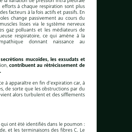
la variation de pression intra pleurale
s efforts à chaque respiration sont plus
es facteurs à la fois actifs et passifs. En
hioles change passivement au cours du
muscles lisses via le
système nerveux
 les gaz polluants et les médiateurs de
ueuse respiratoire, ce qui amène à la
ympathique donnant naissance au
 secrétions mucoïdes, les exsudats et
tion,
contribuent au rétrécissement de
.
 à apparaître en fin d’expiration car, à
ies, de sorte que les obstructions par du
ient alors turbulent et des sifflements
s qui ont été identifiés dans le poumon :
de, et les terminaisons des fibres C. Le