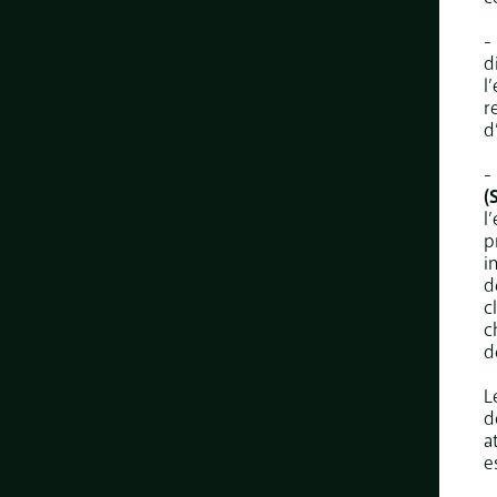
-
d
l
r
d
-
(
l
p
i
d
c
c
d
L
d
a
e